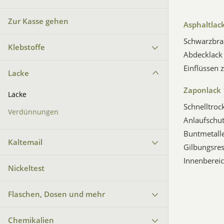
Zur Kasse gehen
Asphaltlac
Schwarzbrau
Klebstoffe
Abdecklack 
Einflüssen 
Lacke
Zaponlack
Lacke
Schnelltroc
Verdünnungen
Anlaufschut
Buntmetalle
Kaltemail
Gilbungsres
Innenbereic
Nickeltest
Flaschen, Dosen und mehr
Chemikalien